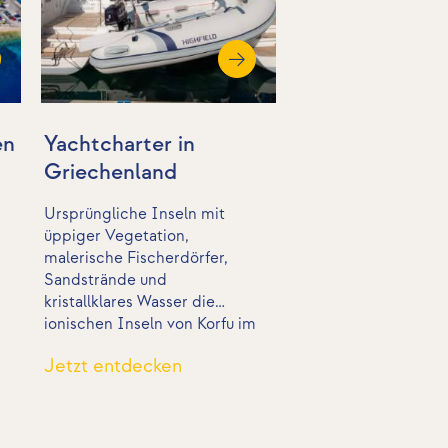
en
Yachtcharter in
Griechenland
Ursprüngliche Inseln mit
üppiger Vegetation,
malerische Fischerdörfer,
Sandstrände und
kristallklares Wasser die
ionischen Inseln von Korfu im
Norden über Paxos, Levkas,
Jetzt entdecken
Meganisi, Kephallinia, Ithaka
bis Zakynthos und die nahe
griechische Festlandsküste
sind ideal für Familiencrews