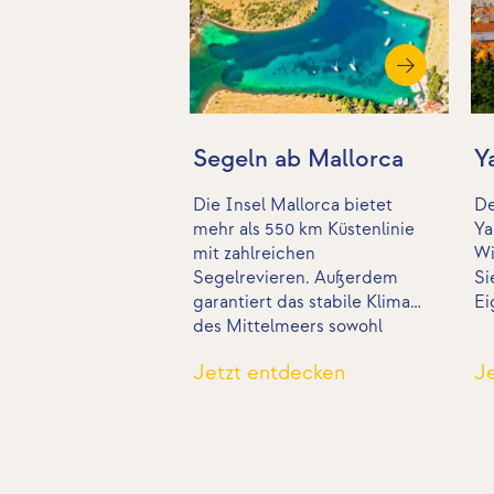
Segeln ab Mallorca
Y
Die Insel Mallorca bietet
De
mehr als 550 km Küstenlinie
Ya
mit zahlreichen
Wi
Segelrevieren. Außerdem
Si
garantiert das stabile Klima
Ei
des Mittelmeers sowohl
Anfängern als auch
Jetzt entdecken
J
erfahrenen Crews das ganze
Jahr über hervorragende
Bedingungen. Die beste Zeit
zum Segeln sind die Monate
April und Mai, denn dann ist