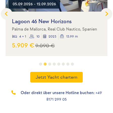
05.09.2026 - 12.09.2026
Lagoon 46 New Horizons
Palma de Mallorca, Real Club Nautico, Spanien
4 + 1
10
2023
13.99 m
5.909 €
9.090 €
Jetzt Yacht chartern
Oder direkt über unsere Hotline buchen:
+49
8171 299 05