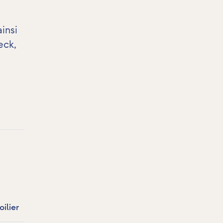
insi
eck
,
oilier