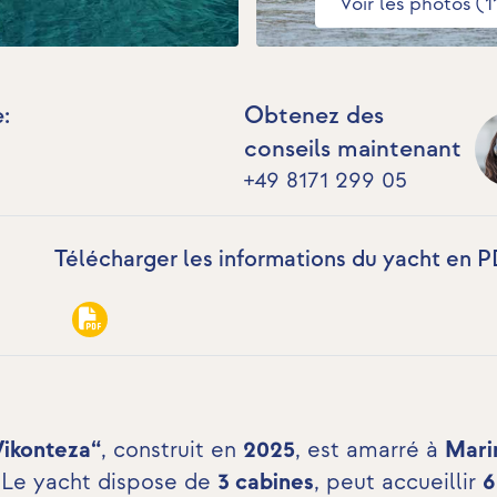
Voir les photos (1
:
Obtenez des
conseils maintenant
+49 8171 299 05
Télécharger les informations du yacht en P
Vikonteza“
, construit en
2025
, est amarré à
Mari
 Le yacht dispose de
3 cabines
, peut accueillir
6