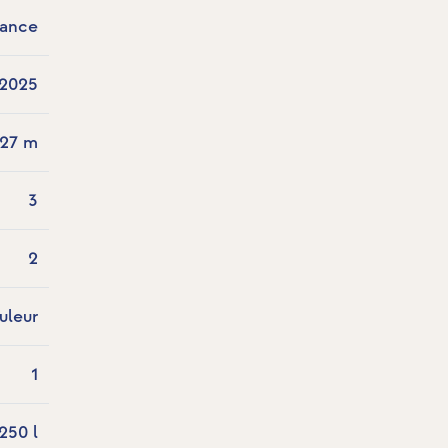
mance
2025
.27 m
3
2
uleur
1
250 l