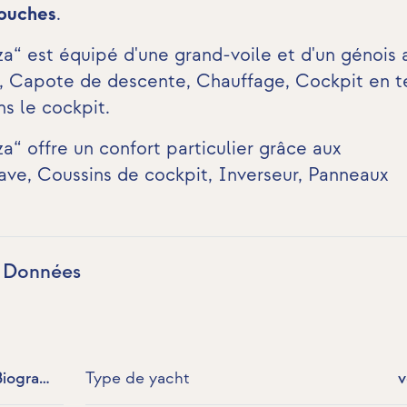
douches
.
“ est équipé d'une grand-voile et d'un génois a
ue, Capote de descente, Chauffage,
Cockpit en t
s le cockpit
.
“ offre un confort particulier grâce aux
rave
, Coussins de cockpit,
Inverseur
,
Panneaux
a Données
Biograd,
Type de yacht
v
Croatie