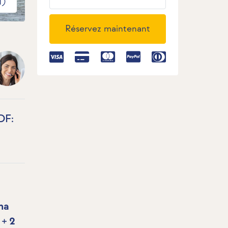
1)
Réservez maintenant
DF:
na
 + 2