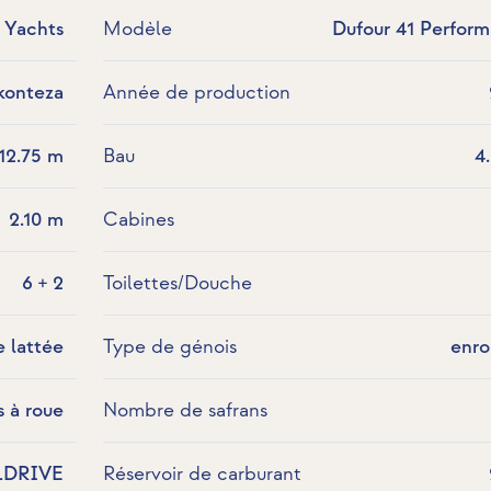
 Yachts
Modèle
Dufour 41 Perfor
konteza
Année de production
12.75 m
Bau
4
2.10 m
Cabines
6 + 2
Toilettes/Douche
e lattée
Type de génois
enro
s à roue
Nombre de safrans
LDRIVE
Réservoir de carburant