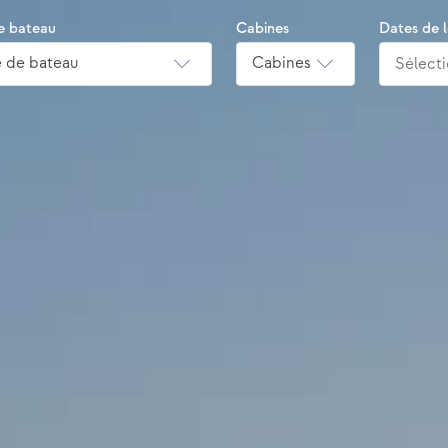
e bateau
Cabines
Dates de 
 de bateau
Cabines