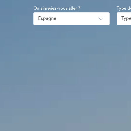
Où aimeriez-vous aller ?
Type d
Espagne
Type