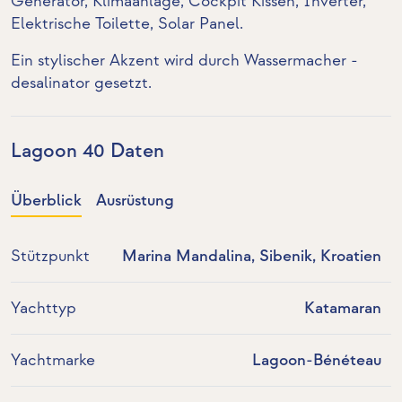
Generator
,
Klimaanlage
, Cockpit Kissen,
Inverter
,
Elektrische Toilette
,
Solar Panel
.
Ein stylischer Akzent wird durch Wassermacher -
desalinator gesetzt.
Lagoon 40 Daten
Überblick
Ausrüstung
Stützpunkt
Marina Mandalina, Sibenik, Kroatien
Yachttyp
Katamaran
Yachtmarke
Lagoon-Bénéteau