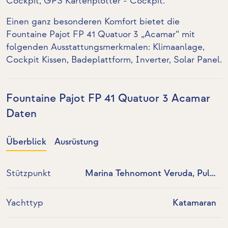
Cockpit
,
GPS Kartenplotter - Cockpit
.
Einen ganz besonderen Komfort bietet die
Fountaine Pajot FP 41 Quatuor 3 „Acamar“ mit
folgenden Ausstattungsmerkmalen:
Klimaanlage
,
Cockpit Kissen,
Badeplattform
,
Inverter
,
Solar Panel
.
Fountaine Pajot FP 41 Quatuor 3 Acamar
Daten
Überblick
Ausrüstung
Stützpunkt
Marina Tehnomont Veruda, Pula,
Kroatien
Yachttyp
Katamaran