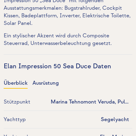
Impression 50 „Sea Duce“ mit folgenden
Ausstattungsmerkmalen:
Bugstrahlruder
, Cockpit
Kissen, Badeplattform,
Inverter
,
Elektrische Toilette
,
Solar Panel
.
Ein stylischer Akzent wird durch Composite
Steuerrad, Unterwasserbeleuchtung gesetzt.
Elan Impression 50 Sea Duce Daten
Überblick
Ausrüstung
Stützpunkt
Marina Tehnomont Veruda, Pula,
Kroatien
Yachttyp
Segelyacht