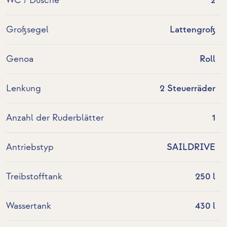
WC / Dusche
2
Großsegel
Lattengroß
Genoa
Roll
Lenkung
2 Steuerräder
Anzahl der Ruderblätter
1
Antriebstyp
SAILDRIVE
Treibstofftank
250 l
Wassertank
430 l