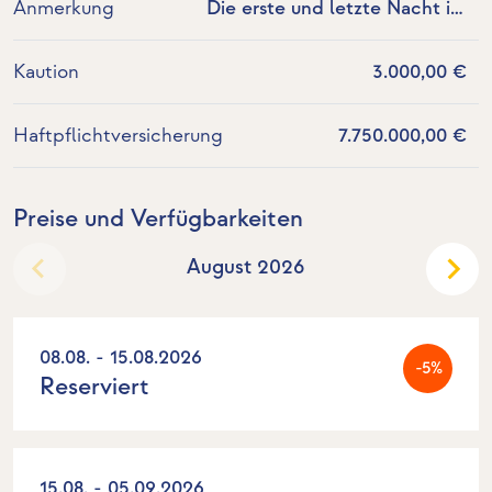
Anmerkung
Die erste und letzte Nacht im
Heimathafen ist im Preis enthalten.
Jede weitere Nacht im Heimathafen
Kaution
3.000,00 €
muss vom Gast, gemäß der aktuellen
Preisliste der Marina, bezahlt werden.
Haftpflichtversicherung
7.750.000,00 €
Preise und Verfügbarkeiten
August 2026
08.08. - 15.08.2026
-5%
Reserviert
15.08. - 05.09.2026