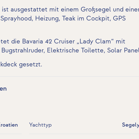
 ist ausgestattet mit einem Großsegel und eine
, Sprayhood, Heizung,
Teak im Cockpit
,
GPS
tet die Bavaria 42 Cruiser „Lady Clam“ mit
:
Bugstrahlruder
,
Elektrische Toilette
,
Solar Pane
akdeck gesetzt.
ten
Kroatien
Yachttyp
Segel