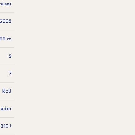
uiser
2005
.99 m
3
7
Roll
räder
210 l