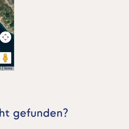
t
Terms
cht gefunden?