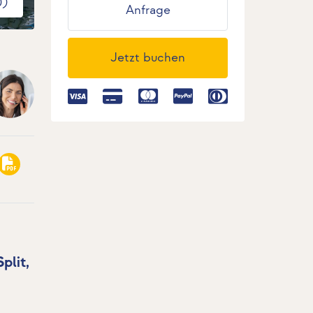
0)
Anfrage
Jetzt buchen
plit,