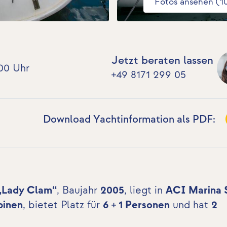
Fotos ansehen (1
Jetzt beraten lassen
00 Uhr
+49 8171 299 05
Download Yachtinformation als PDF:
 „Lady Clam“
, Baujahr
2005
, liegt in
ACI Marina S
binen
, bietet Platz für
6 + 1 Personen
und hat
2