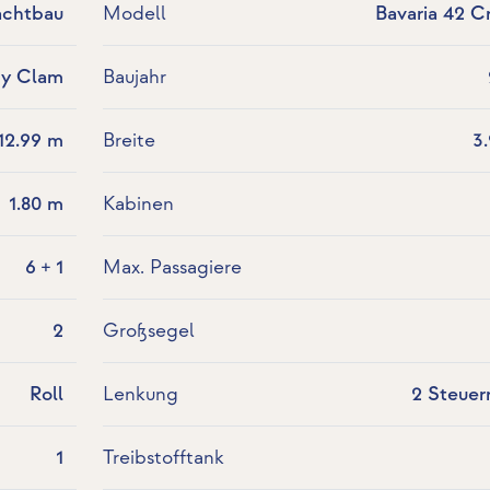
achtbau
Modell
Bavaria 42 Cr
dy Clam
Baujahr
12.99 m
Breite
3
1.80 m
Kabinen
6 + 1
Max. Passagiere
2
Großsegel
Roll
Lenkung
2 Steuer
1
Treibstofftank