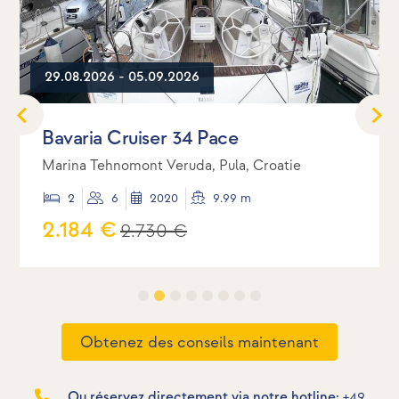
29.08.2026 - 05.09.2026
Bavaria Cruiser 34 Pace
Marina Tehnomont Veruda, Pula, Croatie
2
6
2020
9.99 m
2.184 €
2.730 €
Obtenez des conseils maintenant
Ou réservez directement via notre hotline:
+49