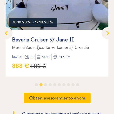
10.10.2026 - 17.10.2026
Bavaria Cruiser 37 Jane II
Marina Zadar (ex. Tankerkomerc), Croacia
3
8
2018
11.30 m
888 €
1.110 €
Obtén asesoramiento ahora
O reserva directamente a través de nuestra