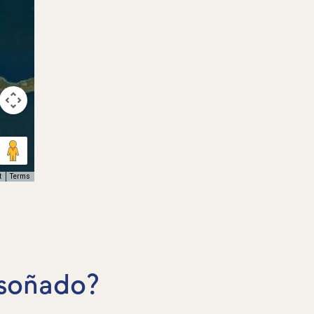
t
Terms
 soñado?