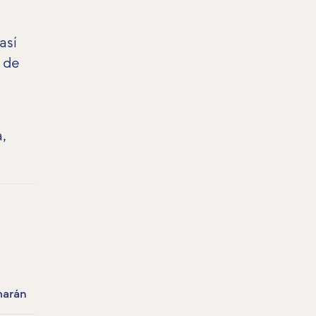
así
 de
,
arán