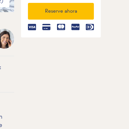
2)
Reserve ahora
:
n
e