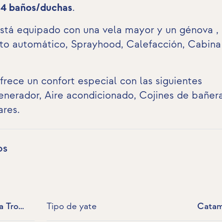
e
4 baños/duchas
.
 está equipado con una vela mayor y un génova , 
oto automático, Sprayhood, Calefacción,
Cabina
ofrece un confort especial con las siguientes
enerador
,
Aire acondicionado
, Cojines de bañera
ares
.
os
a Trogir
Tipo de yate
Catam
Croacia