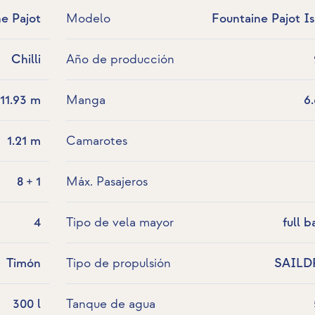
e Pajot
Modelo
Fountaine Pajot Is
Chilli
Año de producción
11.93 m
Manga
6
1.21 m
Camarotes
8 + 1
Máx. Pasajeros
4
Tipo de vela mayor
full b
Timón
Tipo de propulsión
SAILD
300 l
Tanque de agua