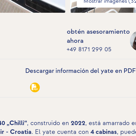
Mostrar imágenes (3
obtén asesoramiento
ahora
+49 8171 299 05
Descargar información del yate en PDF
0 „Chilli“
, construido en
2022
, está amarrado e
ir - Croatia
. El yate cuenta con
4 cabinas
, pued