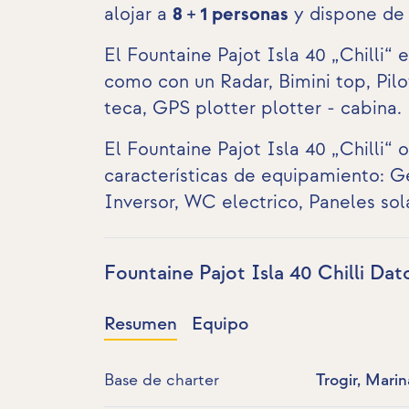
alojar a
8 + 1 personas
y dispone d
El Fountaine Pajot Isla 40 „Chilli“
como con un Radar, Bimini top, Pil
teca
,
GPS plotter plotter - cabina
.
El Fountaine Pajot Isla 40 „Chilli“ 
características de equipamiento:
G
Inversor
,
WC electrico
,
Paneles sol
Fountaine Pajot Isla 40 Chilli Dat
Resumen
Equipo
Base de charter
Trogir, Marin
(ex.SCT), 