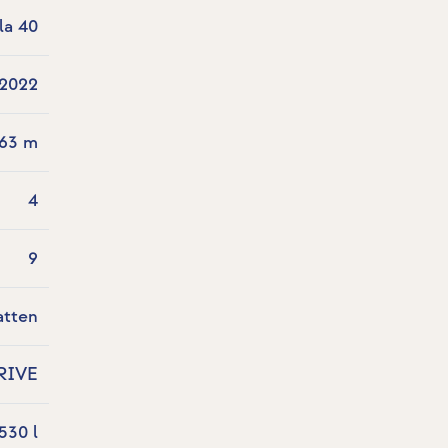
la 40
2022
.63 m
4
9
atten
RIVE
530 l