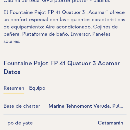
Cabina de teca
,
GPS plotter plotter - cabina
.
El Fountaine Pajot FP 41 Quatuor 3 „Acamar“ ofrece
un confort especial con las siguientes características
de equipamiento:
Aire acondicionado
, Cojines de
bañera,
Plataforma de baño
,
Inversor
,
Paneles
solares
.
Fountaine Pajot FP 41 Quatuor 3 Acamar
Datos
Resumen
Equipo
Base de charter
Marina Tehnomont Veruda, Pula,
Croacia
Tipo de yate
Catamarán