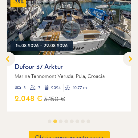
-35%
15.08.2026 - 22.08.2026
Dufour 37 Arktur
Marina Tehnomont Veruda, Pula, Croacia
3
7
2024
10.77 m
2.048 €
3.150 €
Obtén asesoramiento ahora