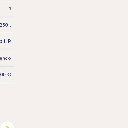
1
250 l
80 HP
lanco
,00 €
septi