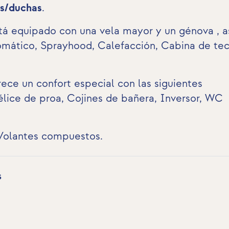
os/duchas
.
tá equipado con una vela mayor y un génova , a
tomático, Sprayhood, Calefacción,
Cabina de te
ece un confort especial con las siguientes
lice de proa
,
Cojines de bañera
,
Inversor
,
WC
Volantes compuestos.
s