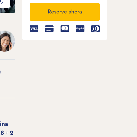
0)
Reserve ahora
:
ina
a
8 + 2