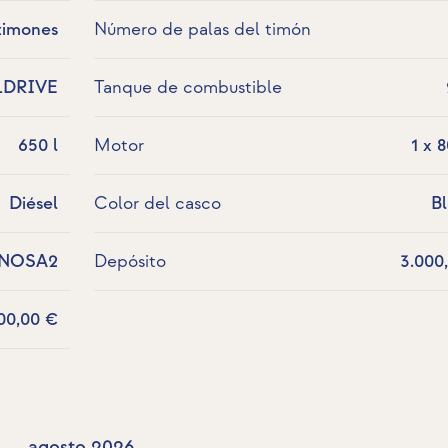
timones
Número de palas del timón
LDRIVE
Tanque de combustible
650 l
Motor
1 x 
Diésel
Color del casco
B
-NOSA2
Depósito
3.000
00,00 €
agosto 2026