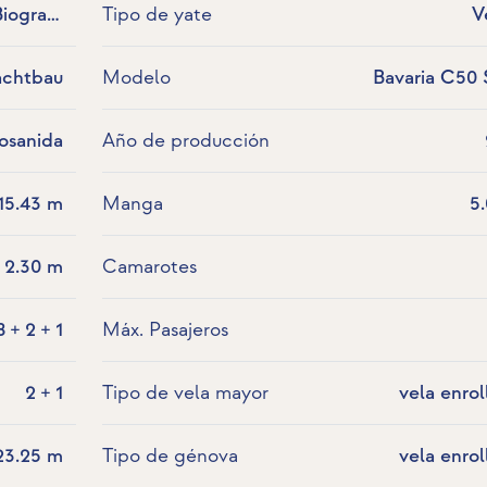
Biograd,
Tipo de yate
V
Croacia
achtbau
Modelo
Bavaria C50 
osanida
Año de producción
15.43 m
Manga
5
2.30 m
Camarotes
8 + 2 + 1
Máx. Pasajeros
2 + 1
Tipo de vela mayor
vela enrol
23.25 m
Tipo de génova
vela enrol