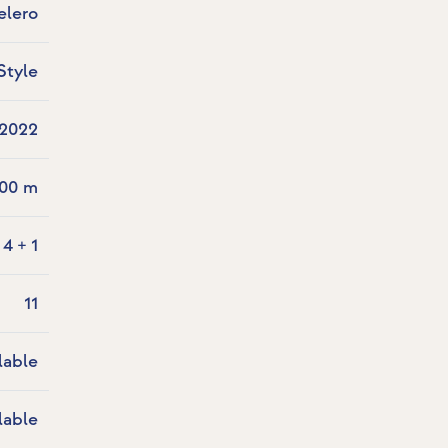
elero
Style
2022
.00 m
4 + 1
11
lable
lable