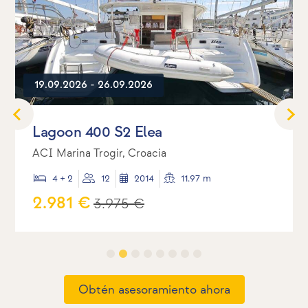
19.09.2026 - 26.09.2026
Lagoon 400 S2 Elea
ACI Marina Trogir, Croacia
4 + 2
12
2014
11.97 m
2.981 €
3.975 €
Obtén asesoramiento ahora