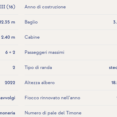
III (16)
Anno di costruzione
12.35 m
Baglio
3
2.40 m
Cabine
6 + 2
Passeggeri massimi
2
Tipo di randa
ste
2022
Altezza albero
18
avvolgi
Fiocco rinnovato nell’anno
moneria
Numero di pale del Timone