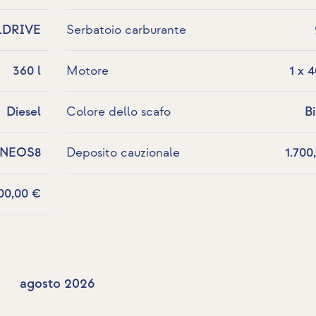
LDRIVE
Serbatoio carburante
360 l
Motore
1 x 
Diesel
Colore dello scafo
B
-NEOS8
Deposito cauzionale
1.700
00,00 €
agosto 2026