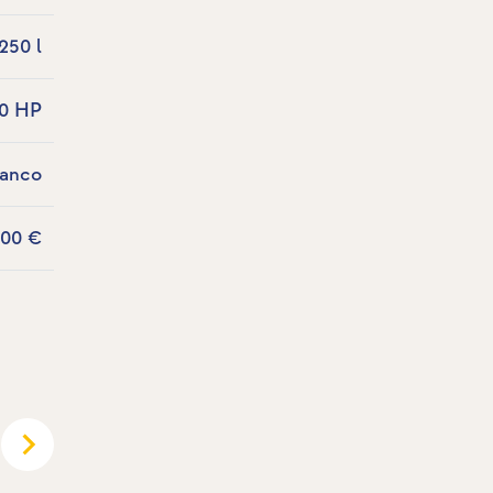
250 l
40 HP
ianco
,00 €
sette