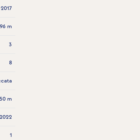
2017
.96 m
3
8
ccata
.50 m
2022
1