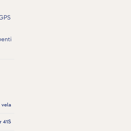
a
 GPS
uenti
 vela
r 41S