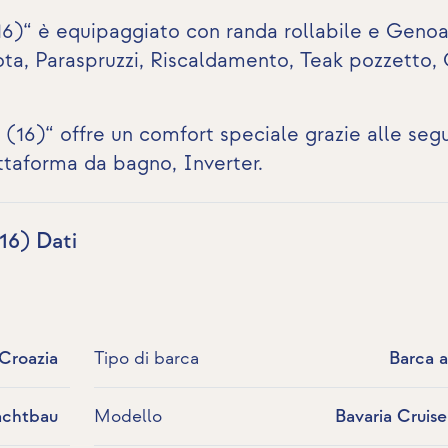
(16)“ è equipaggiato con randa rollabile e Geno
lota, Paraspruzzi, Riscaldamento,
Teak pozzetto
,
 (16)“ offre un comfort speciale grazie alle seg
iattaforma da bagno,
Inverter
.
16) Dati
Croazia
Tipo di barca
Barca a
achtbau
Modello
Bavaria Cruise