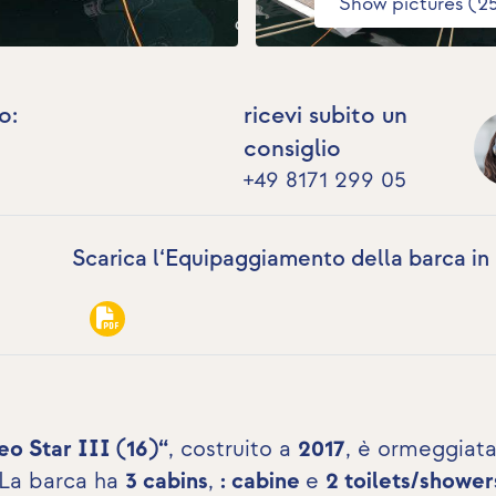
Show pictures (2
o:
ricevi subito un
consiglio
+49 8171 299 05
Scarica l‘Equipaggiamento della barca in
eo Star III (16)“
, costruito a
2017
, è ormeggiata
 La barca ha
3 cabins
,
: cabine
e
2 toilets/shower