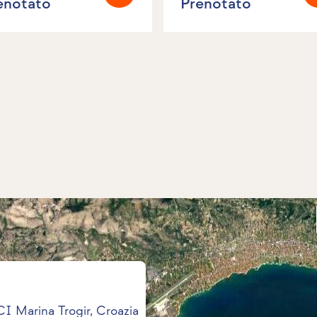
enotato
Prenotato
I Marina Trogir, Croazia