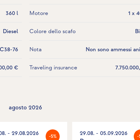
360 l
Motore
1 x 
Diesel
Colore dello scafo
B
-C38-76
Nota
Non sono ammessi ani
700,00 €
Traveling insurance
7.750.000
agosto 2026
08. - 29.08.2026
29.08. - 05.09.2026
-5%
-