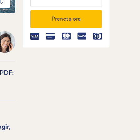
1)
Prenota ora
 PDF:
gir,