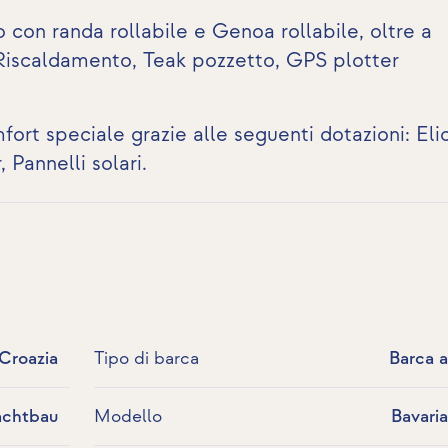
 con randa rollabile e Genoa rollabile, oltre a
 Riscaldamento,
Teak pozzetto
,
GPS plotter
fort speciale grazie alle seguenti dotazioni:
Eli
r
,
Pannelli solari
.
 Croazia
Tipo di barca
Barca a
achtbau
Modello
Bavari