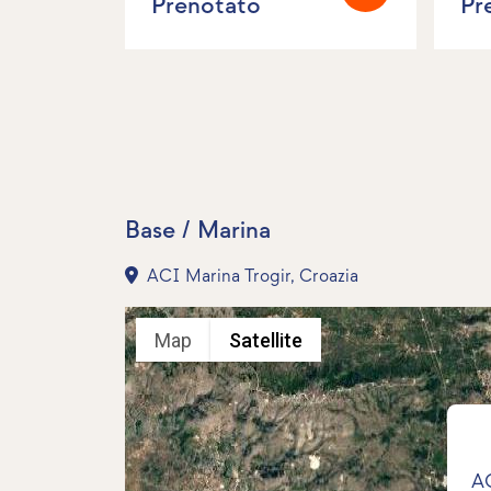
Prenotato
Pr
Base / Marina
ACI Marina Trogir, Croazia
Map
Satellite
AC