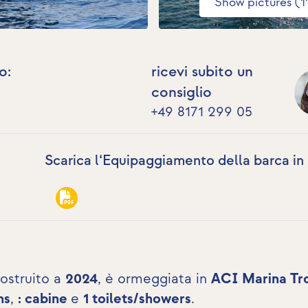
Show pictures (1
o:
ricevi subito un
consiglio
+49 8171 299 05
Scarica l‘Equipaggiamento della barca in
costruito a
2024
, è ormeggiata in
ACI Marina Tro
ns
,
: cabine
e
1 toilets/showers
.