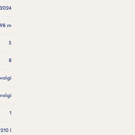
2024
.98 m
3
8
volgi
volgi
1
210 l