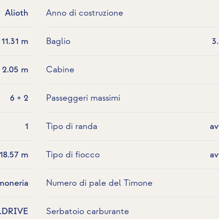
Alioth
Anno di costruzione
11.31 m
Baglio
3
2.05 m
Cabine
6 + 2
Passeggeri massimi
1
Tipo di randa
av
18.57 m
Tipo di fiocco
av
moneria
Numero di pale del Timone
LDRIVE
Serbatoio carburante